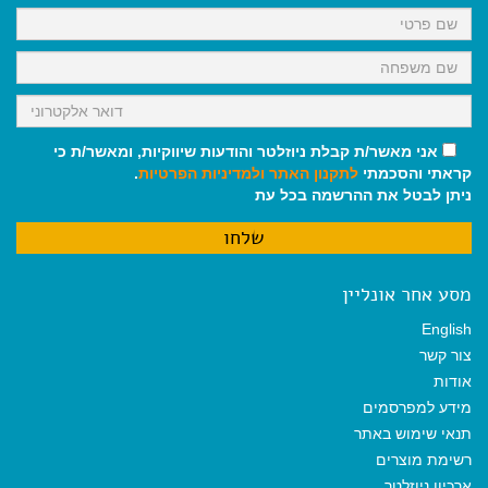
k
p
m
אני מאשר/ת קבלת ניוזלטר והודעות שיווקיות, ומאשר/ת כי
קראתי והסכמתי
לתקנון האתר
ולמדיניות הפרטיות
.
ניתן לבטל את ההרשמה בכל עת
מסע אחר אונליין
English
צור קשר
אודות
מידע למפרסמים
תנאי שימוש באתר
רשימת מוצרים
ארכיון ניוזלטר