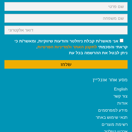
k
p
m
אני מאשר/ת קבלת ניוזלטר והודעות שיווקיות, ומאשר/ת כי
קראתי והסכמתי
לתקנון האתר
ולמדיניות הפרטיות
.
ניתן לבטל את ההרשמה בכל עת
מסע אחר אונליין
English
צור קשר
אודות
מידע למפרסמים
תנאי שימוש באתר
רשימת מוצרים
ארכיון ניוזלטר