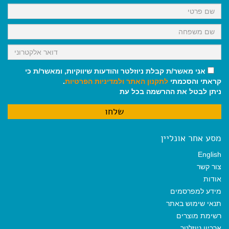
k
p
m
אני מאשר/ת קבלת ניוזלטר והודעות שיווקיות, ומאשר/ת כי
קראתי והסכמתי
לתקנון האתר
ולמדיניות הפרטיות
.
ניתן לבטל את ההרשמה בכל עת
מסע אחר אונליין
English
צור קשר
אודות
מידע למפרסמים
תנאי שימוש באתר
רשימת מוצרים
ארכיון ניוזלטר