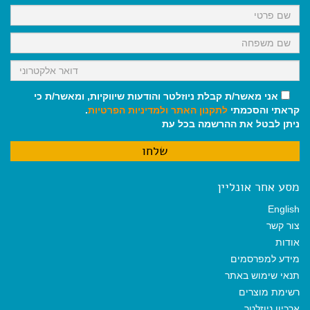
k
p
m
אני מאשר/ת קבלת ניוזלטר והודעות שיווקיות, ומאשר/ת כי
קראתי והסכמתי
לתקנון האתר
ולמדיניות הפרטיות
.
ניתן לבטל את ההרשמה בכל עת
מסע אחר אונליין
English
צור קשר
אודות
מידע למפרסמים
תנאי שימוש באתר
רשימת מוצרים
ארכיון ניוזלטר