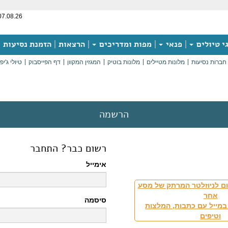
07.08.26
י טיולים
פנאי
מפות ומדריכים
הרצאות
הזמנת נסיעות
חברות נסיעות
מלונות מטיילים
מלונות בוטיק
המגזין המקוון
דף הפייסבוק
טיולי ג'יפ
הרשמה
רשום כבר? התחבר
אימייל
ם לניוזלטר המרתק של מסע
אחר
סיסמה
במייל עם כתבות, המלצות
וטיפים