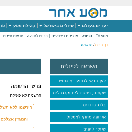
יעדים בעולם
טיולים בישראל
קהילת מסע
סוג
מסע TV
טריוויה
מדריכים דיגיטליים
הכנות לנסיעה
חדשות תיירות
דף הבית
/
הרשמה
השראה לטיולים
לאן כדאי לנסוע באוגוסט
פרטי הרשמה
טקסים, פסטיבלים וקרנבלים
הרשמה לא פעילה
בלוג נדודים
הירשמו ללא תשלו
אירופה מחוץ למסלול
והמגזין אצלכם 
טיולי ג'יפים