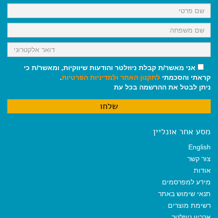
k
p
m
אני מאשר/ת קבלת ניוזלטר והודעות שיווקיות, ומאשר/ת כי
קראתי והסכמתי
לתקנון האתר
ולמדיניות הפרטיות
.
ניתן לבטל את ההרשמה בכל עת
מסע אחר אונליין
English
צור קשר
אודות
מידע למפרסמים
תנאי שימוש באתר
רשימת מוצרים
ארכיון ניוזלטר