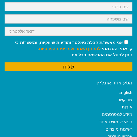
k
p
m
אני מאשר/ת קבלת ניוזלטר והודעות שיווקיות, ומאשר/ת כי
קראתי והסכמתי
לתקנון האתר
ולמדיניות הפרטיות
.
ניתן לבטל את ההרשמה בכל עת
מסע אחר אונליין
English
צור קשר
אודות
מידע למפרסמים
תנאי שימוש באתר
רשימת מוצרים
ארכיון ניוזלטר