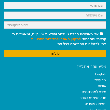
k
p
m
אני מאשר/ת קבלת ניוזלטר והודעות שיווקיות, ומאשר/ת כי
קראתי והסכמתי
לתקנון האתר
ולמדיניות הפרטיות
.
ניתן לבטל את ההרשמה בכל עת
מסע אחר אונליין
English
צור קשר
אודות
מידע למפרסמים
תנאי שימוש באתר
רשימת מוצרים
ארכיון ניוזלטר