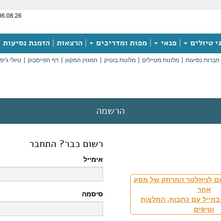
06.08.26
י טיולים
פנאי
מפות ומדריכים
הרצאות
הזמנת נסיעות
חברות נסיעות
מלונות מטיילים
מלונות בוטיק
המגזין המקוון
דף הפייסבוק
טיולי ג'יפ
הרשמה
רשום כבר? התחבר
אימייל
ם לניוזלטר המרתק של מסע
אחר
סיסמה
במייל עם כתבות, המלצות
וטיפים