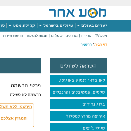
יעדים בעולם
טיולים בישראל
קהילת מסע
סוג
מסע TV
טריוויה
מדריכים דיגיטליים
הכנות לנסיעה
חדשות תיירות
דף הבית
/
הרשמה
השראה לטיולים
לאן כדאי לנסוע באוגוסט
פרטי הרשמה
טקסים, פסטיבלים וקרנבלים
הרשמה לא פעילה
בלוג נדודים
הירשמו ללא תשלו
אירופה מחוץ למסלול
והמגזין אצלכם 
טיולי ג'יפים