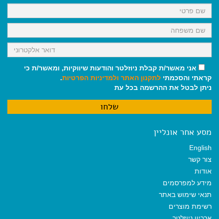
k
p
m
אני מאשר/ת קבלת ניוזלטר והודעות שיווקיות, ומאשר/ת כי
קראתי והסכמתי
לתקנון האתר
ולמדיניות הפרטיות
.
ניתן לבטל את ההרשמה בכל עת
מסע אחר אונליין
English
צור קשר
אודות
מידע למפרסמים
תנאי שימוש באתר
רשימת מוצרים
ארכיון ניוזלטר