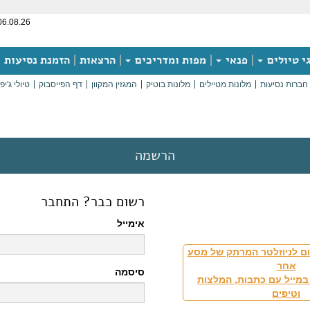
06.08.26
י טיולים
פנאי
מפות ומדריכים
הרצאות
הזמנת נסיעות
חברות נסיעות
מלונות מטיילים
מלונות בוטיק
המגזין המקוון
דף הפייסבוק
טיולי ג'יפ
הרשמה
רשום כבר? התחבר
אימייל
ם לניוזלטר המרתק של מסע
אחר
סיסמה
במייל עם כתבות, המלצות
וטיפים