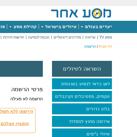
יעדים בעולם
טיולים בישראל
קהילת מסע
סוג
מסע TV
טריוויה
מדריכים דיגיטליים
הכנות לנסיעה
חדשות תיירות
דף הבית
/
הרשמה
השראה לטיולים
לאן כדאי לנסוע באוגוסט
פרטי הרשמה
טקסים, פסטיבלים וקרנבלים
הרשמה לא פעילה
בלוג נדודים
הירשמו ללא תשלו
אירופה מחוץ למסלול
והמגזין אצלכם 
טיולי ג'יפים