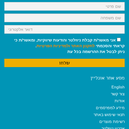
k
p
m
אני מאשר/ת קבלת ניוזלטר והודעות שיווקיות, ומאשר/ת כי
קראתי והסכמתי
לתקנון האתר
ולמדיניות הפרטיות
.
ניתן לבטל את ההרשמה בכל עת
מסע אחר אונליין
English
צור קשר
אודות
מידע למפרסמים
תנאי שימוש באתר
רשימת מוצרים
ארכיון ניוזלטר