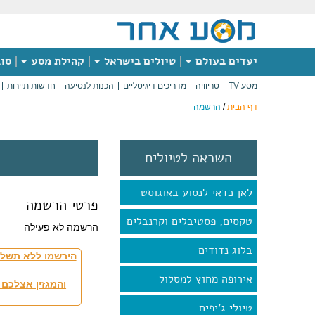
יעדים בעולם
טיולים בישראל
קהילת מסע
סוג
מסע TV
טריוויה
מדריכים דיגיטליים
הכנות לנסיעה
חדשות תיירות
דף הבית
/
הרשמה
השראה לטיולים
לאן כדאי לנסוע באוגוסט
פרטי הרשמה
טקסים, פסטיבלים וקרנבלים
הרשמה לא פעילה
בלוג נדודים
הירשמו ללא תשלו
אירופה מחוץ למסלול
והמגזין אצלכם 
טיולי ג'יפים