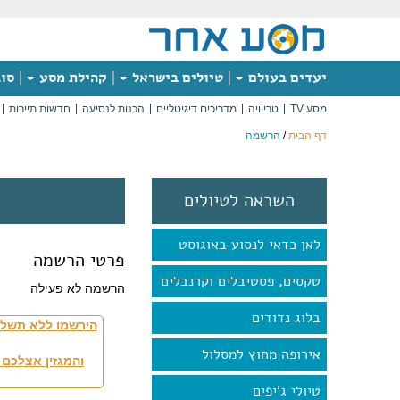
יעדים בעולם
טיולים בישראל
קהילת מסע
סוג
מסע TV
טריוויה
מדריכים דיגיטליים
הכנות לנסיעה
חדשות תיירות
דף הבית
/
הרשמה
השראה לטיולים
לאן כדאי לנסוע באוגוסט
פרטי הרשמה
טקסים, פסטיבלים וקרנבלים
הרשמה לא פעילה
בלוג נדודים
הירשמו ללא תשלו
אירופה מחוץ למסלול
והמגזין אצלכם 
טיולי ג'יפים