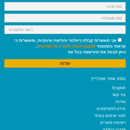
k
p
m
אני מאשר/ת קבלת ניוזלטר והודעות שיווקיות, ומאשר/ת כי
קראתי והסכמתי
לתקנון האתר
ולמדיניות הפרטיות
.
ניתן לבטל את ההרשמה בכל עת
מסע אחר אונליין
English
צור קשר
אודות
מידע למפרסמים
תנאי שימוש באתר
רשימת מוצרים
ארכיון ניוזלטר