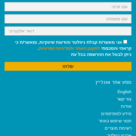
k
p
m
אני מאשר/ת קבלת ניוזלטר והודעות שיווקיות, ומאשר/ת כי
קראתי והסכמתי
לתקנון האתר
ולמדיניות הפרטיות
.
ניתן לבטל את ההרשמה בכל עת
מסע אחר אונליין
English
צור קשר
אודות
מידע למפרסמים
תנאי שימוש באתר
רשימת מוצרים
ארכיון ניוזלטר