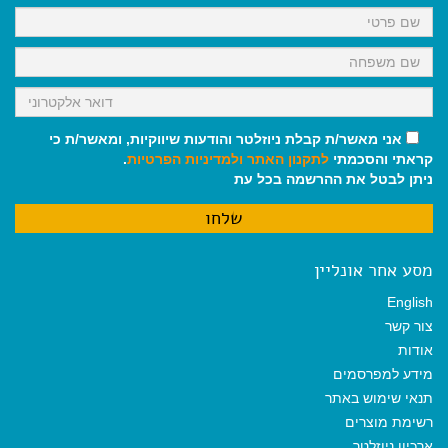
k
p
m
אני מאשר/ת קבלת ניוזלטר והודעות שיווקיות, ומאשר/ת כי
קראתי והסכמתי
לתקנון האתר
ולמדיניות הפרטיות
.
ניתן לבטל את ההרשמה בכל עת
מסע אחר אונליין
English
צור קשר
אודות
מידע למפרסמים
תנאי שימוש באתר
רשימת מוצרים
ארכיון ניוזלטר