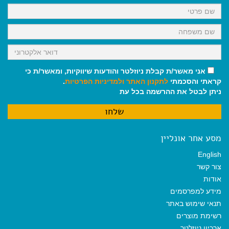
k
p
m
אני מאשר/ת קבלת ניוזלטר והודעות שיווקיות, ומאשר/ת כי
קראתי והסכמתי
לתקנון האתר
ולמדיניות הפרטיות
.
ניתן לבטל את ההרשמה בכל עת
מסע אחר אונליין
English
צור קשר
אודות
מידע למפרסמים
תנאי שימוש באתר
רשימת מוצרים
ארכיון ניוזלטר