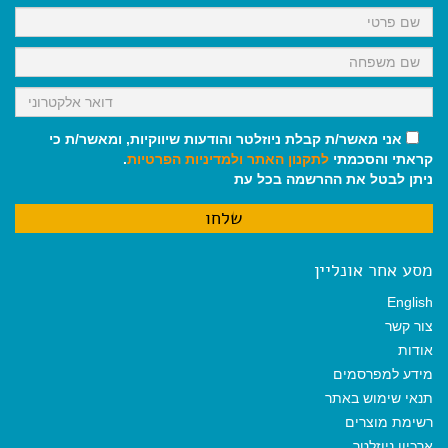
k
p
m
אני מאשר/ת קבלת ניוזלטר והודעות שיווקיות, ומאשר/ת כי
קראתי והסכמתי
לתקנון האתר
ולמדיניות הפרטיות
.
ניתן לבטל את ההרשמה בכל עת
מסע אחר אונליין
English
צור קשר
אודות
מידע למפרסמים
תנאי שימוש באתר
רשימת מוצרים
ארכיון ניוזלטר