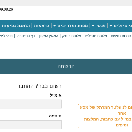
09.08.26
י טיולים
פנאי
מפות ומדריכים
הרצאות
הזמנת נסיעות
חברות נסיעות
מלונות מטיילים
מלונות בוטיק
המגזין המקוון
דף הפייסבוק
טיולי ג'יפ
הרשמה
רשום כבר? התחבר
אימייל
ם לניוזלטר המרתק של מסע
אחר
סיסמה
במייל עם כתבות, המלצות
וטיפים