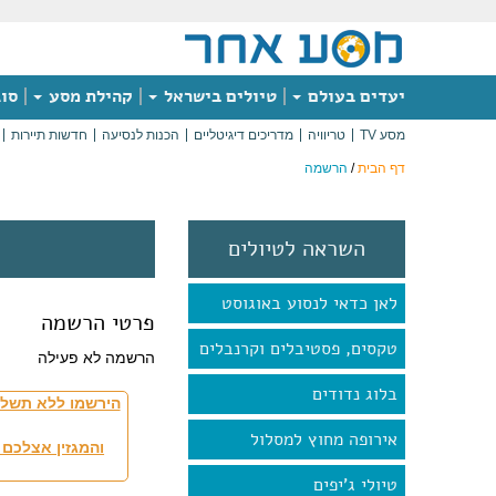
יעדים בעולם
טיולים בישראל
קהילת מסע
סוג
מסע TV
טריוויה
מדריכים דיגיטליים
הכנות לנסיעה
חדשות תיירות
דף הבית
/
הרשמה
השראה לטיולים
לאן כדאי לנסוע באוגוסט
פרטי הרשמה
טקסים, פסטיבלים וקרנבלים
הרשמה לא פעילה
בלוג נדודים
הירשמו ללא תשלו
אירופה מחוץ למסלול
והמגזין אצלכם 
טיולי ג'יפים