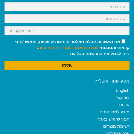
k
p
m
אני מאשר/ת קבלת ניוזלטר והודעות שיווקיות, ומאשר/ת כי
קראתי והסכמתי
לתקנון האתר
ולמדיניות הפרטיות
.
ניתן לבטל את ההרשמה בכל עת
מסע אחר אונליין
English
צור קשר
אודות
מידע למפרסמים
תנאי שימוש באתר
רשימת מוצרים
ארכיון ניוזלטר