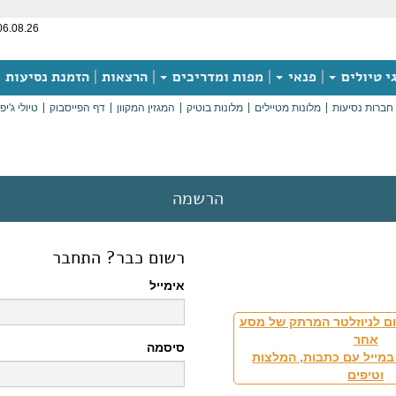
06.08.26
י טיולים
פנאי
מפות ומדריכים
הרצאות
הזמנת נסיעות
חברות נסיעות
מלונות מטיילים
מלונות בוטיק
המגזין המקוון
דף הפייסבוק
טיולי ג'יפ
הרשמה
רשום כבר? התחבר
אימייל
ם לניוזלטר המרתק של מסע
אחר
סיסמה
במייל עם כתבות, המלצות
וטיפים