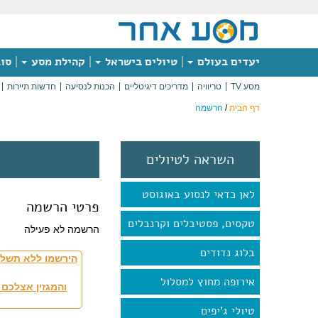
יעדים בעולם
טיולים בישראל
קהילת מסע
סוג
מסע TV
טריוויה
מדריכים דיגיטליים
הכנות לנסיעה
חדשות תיירות
דף הבית
/
הרשמה
השראה לטיולים
לאן כדאי לנסוע באוגוסט
פרטי הרשמה
טקסים, פסטיבלים וקרנבלים
הרשמה לא פעילה
בלוג נדודים
הירשמו ללא תשלו
אירופה מחוץ למסלול
והמגזין אצלכם 
טיולי ג'יפים