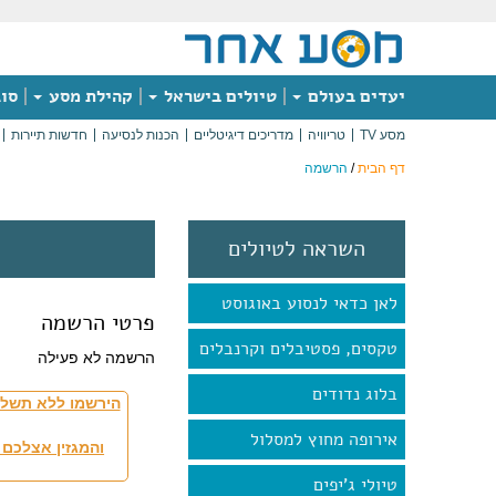
יעדים בעולם
טיולים בישראל
קהילת מסע
סוג
מסע TV
טריוויה
מדריכים דיגיטליים
הכנות לנסיעה
חדשות תיירות
דף הבית
/
הרשמה
השראה לטיולים
לאן כדאי לנסוע באוגוסט
פרטי הרשמה
טקסים, פסטיבלים וקרנבלים
הרשמה לא פעילה
בלוג נדודים
הירשמו ללא תשלו
אירופה מחוץ למסלול
והמגזין אצלכם 
טיולי ג'יפים