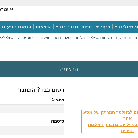
07.08.26
י טיולים
פנאי
מפות ומדריכים
הרצאות
הזמנת נסיעות
חברות נסיעות
מלונות מטיילים
מלונות בוטיק
המגזין המקוון
דף הפייסבוק
טיולי ג'יפ
הרשמה
רשום כבר? התחבר
אימייל
ם לניוזלטר המרתק של מסע
אחר
סיסמה
במייל עם כתבות, המלצות
וטיפים