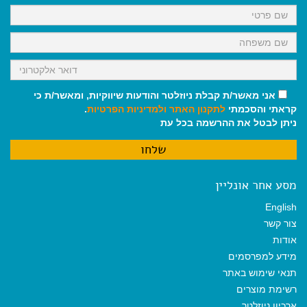
k
p
m
אני מאשר/ת קבלת ניוזלטר והודעות שיווקיות, ומאשר/ת כי
קראתי והסכמתי
לתקנון האתר
ולמדיניות הפרטיות
.
ניתן לבטל את ההרשמה בכל עת
מסע אחר אונליין
English
צור קשר
אודות
מידע למפרסמים
תנאי שימוש באתר
רשימת מוצרים
ארכיון ניוזלטר