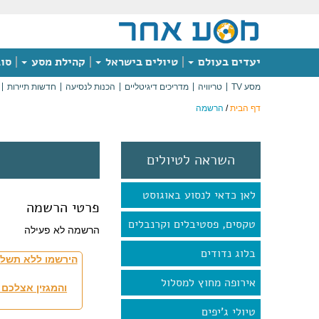
יעדים בעולם
טיולים בישראל
קהילת מסע
סוג
מסע TV
טריוויה
מדריכים דיגיטליים
הכנות לנסיעה
חדשות תיירות
דף הבית
/
הרשמה
השראה לטיולים
לאן כדאי לנסוע באוגוסט
פרטי הרשמה
טקסים, פסטיבלים וקרנבלים
הרשמה לא פעילה
בלוג נדודים
הירשמו ללא תשלו
אירופה מחוץ למסלול
והמגזין אצלכם 
טיולי ג'יפים