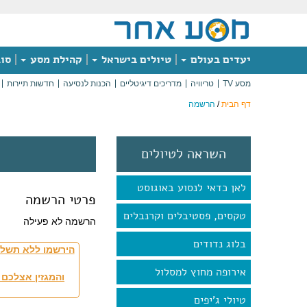
יעדים בעולם
טיולים בישראל
קהילת מסע
סוג
מסע TV
טריוויה
מדריכים דיגיטליים
הכנות לנסיעה
חדשות תיירות
דף הבית
/
הרשמה
השראה לטיולים
לאן כדאי לנסוע באוגוסט
פרטי הרשמה
טקסים, פסטיבלים וקרנבלים
הרשמה לא פעילה
בלוג נדודים
הירשמו ללא תשלו
אירופה מחוץ למסלול
והמגזין אצלכם 
טיולי ג'יפים