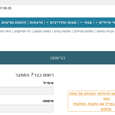
07.08.26
י טיולים
פנאי
מפות ומדריכים
הרצאות
הזמנת נסיעות
חברות נסיעות
מלונות מטיילים
מלונות בוטיק
המגזין המקוון
דף הפייסבוק
טיולי ג'יפ
הרשמה
רשום כבר? התחבר
אימייל
ם לניוזלטר המרתק של מסע
אחר
סיסמה
במייל עם כתבות, המלצות
וטיפים