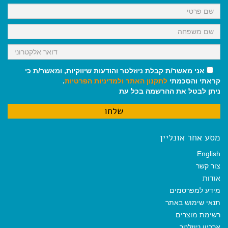
k
p
m
אני מאשר/ת קבלת ניוזלטר והודעות שיווקיות, ומאשר/ת כי
קראתי והסכמתי
לתקנון האתר
ולמדיניות הפרטיות
.
ניתן לבטל את ההרשמה בכל עת
מסע אחר אונליין
English
צור קשר
אודות
מידע למפרסמים
תנאי שימוש באתר
רשימת מוצרים
ארכיון ניוזלטר