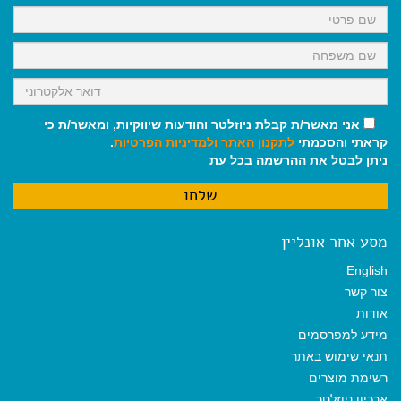
k
p
m
אני מאשר/ת קבלת ניוזלטר והודעות שיווקיות, ומאשר/ת כי
קראתי והסכמתי
לתקנון האתר
ולמדיניות הפרטיות
.
ניתן לבטל את ההרשמה בכל עת
מסע אחר אונליין
English
צור קשר
אודות
מידע למפרסמים
תנאי שימוש באתר
רשימת מוצרים
ארכיון ניוזלטר