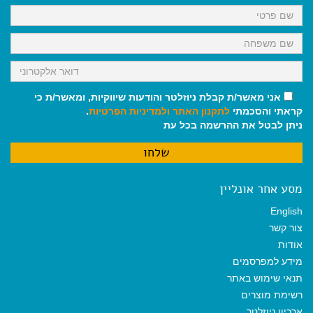
k
p
m
אני מאשר/ת קבלת ניוזלטר והודעות שיווקיות, ומאשר/ת כי
קראתי והסכמתי
לתקנון האתר
ולמדיניות הפרטיות
.
ניתן לבטל את ההרשמה בכל עת
מסע אחר אונליין
English
צור קשר
אודות
מידע למפרסמים
תנאי שימוש באתר
רשימת מוצרים
ארכיון ניוזלטר