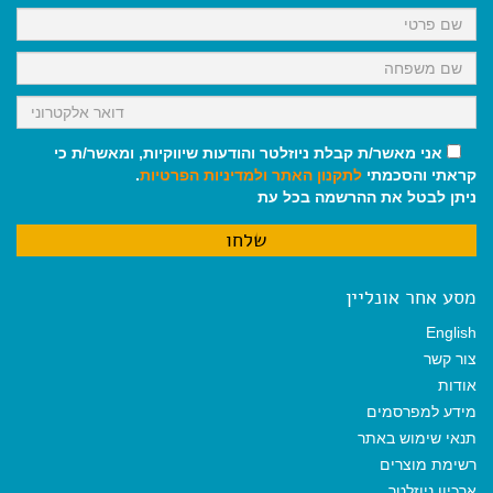
k
p
m
אני מאשר/ת קבלת ניוזלטר והודעות שיווקיות, ומאשר/ת כי
קראתי והסכמתי
לתקנון האתר
ולמדיניות הפרטיות
.
ניתן לבטל את ההרשמה בכל עת
מסע אחר אונליין
English
צור קשר
אודות
מידע למפרסמים
תנאי שימוש באתר
רשימת מוצרים
ארכיון ניוזלטר