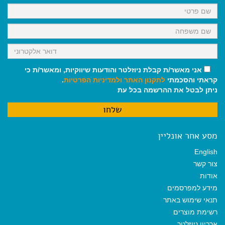
k
p
m
אני מאשר/ת קבלת ניוזלטר והודעות שיווקיות, ומאשר/ת כי
קראתי והסכמתי
לתקנון האתר
ולמדיניות הפרטיות
.
ניתן לבטל את ההרשמה בכל עת
מסע אחר אונליין
English
צור קשר
אודות
מידע למפרסמים
תנאי שימוש באתר
רשימת מוצרים
ארכיון ניוזלטר