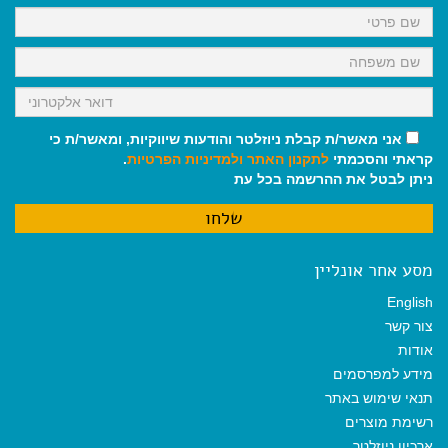
k
p
m
אני מאשר/ת קבלת ניוזלטר והודעות שיווקיות, ומאשר/ת כי
קראתי והסכמתי
לתקנון האתר
ולמדיניות הפרטיות
.
ניתן לבטל את ההרשמה בכל עת
מסע אחר אונליין
English
צור קשר
אודות
מידע למפרסמים
תנאי שימוש באתר
רשימת מוצרים
ארכיון ניוזלטר