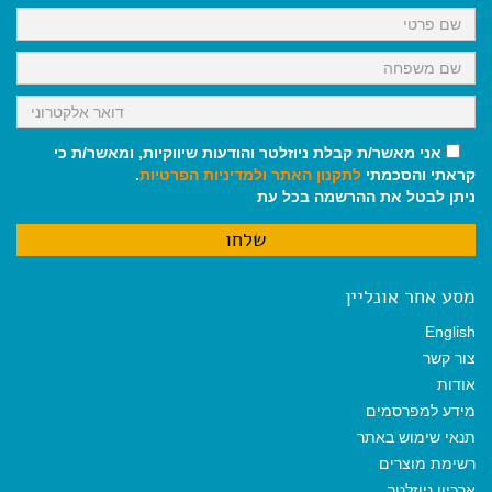
k
p
m
אני מאשר/ת קבלת ניוזלטר והודעות שיווקיות, ומאשר/ת כי
קראתי והסכמתי
לתקנון האתר
ולמדיניות הפרטיות
.
ניתן לבטל את ההרשמה בכל עת
מסע אחר אונליין
English
צור קשר
אודות
מידע למפרסמים
תנאי שימוש באתר
רשימת מוצרים
ארכיון ניוזלטר