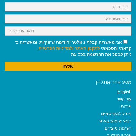
k
p
m
אני מאשר/ת קבלת ניוזלטר והודעות שיווקיות, ומאשר/ת כי
קראתי והסכמתי
לתקנון האתר
ולמדיניות הפרטיות
.
ניתן לבטל את ההרשמה בכל עת
מסע אחר אונליין
English
צור קשר
אודות
מידע למפרסמים
תנאי שימוש באתר
רשימת מוצרים
ארכיון ניוזלטר