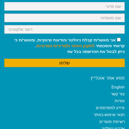
k
p
m
אני מאשר/ת קבלת ניוזלטר והודעות שיווקיות, ומאשר/ת כי
קראתי והסכמתי
לתקנון האתר
ולמדיניות הפרטיות
.
ניתן לבטל את ההרשמה בכל עת
מסע אחר אונליין
English
צור קשר
אודות
מידע למפרסמים
תנאי שימוש באתר
רשימת מוצרים
ארכיון ניוזלטר