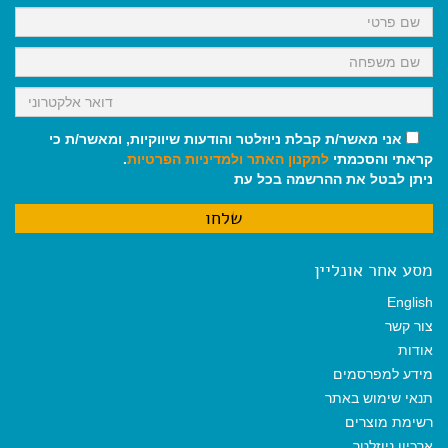
k
p
m
אני מאשר/ת קבלת ניוזלטר והודעות שיווקיות, ומאשר/ת כי
קראתי והסכמתי
לתקנון האתר
ולמדיניות הפרטיות
.
ניתן לבטל את ההרשמה בכל עת
מסע אחר אונליין
English
צור קשר
אודות
מידע למפרסמים
תנאי שימוש באתר
רשימת מוצרים
ארכיון ניוזלטר