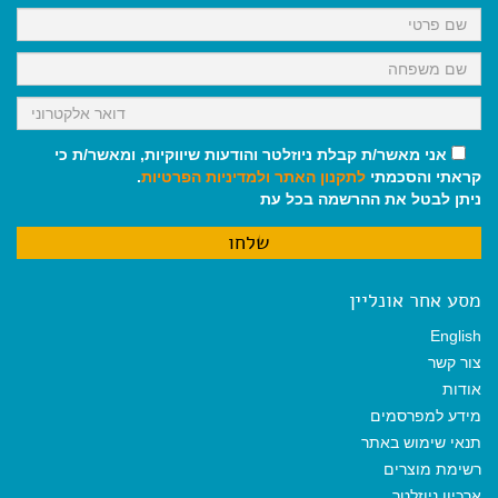
k
p
m
אני מאשר/ת קבלת ניוזלטר והודעות שיווקיות, ומאשר/ת כי
קראתי והסכמתי
לתקנון האתר
ולמדיניות הפרטיות
.
ניתן לבטל את ההרשמה בכל עת
מסע אחר אונליין
English
צור קשר
אודות
מידע למפרסמים
תנאי שימוש באתר
רשימת מוצרים
ארכיון ניוזלטר