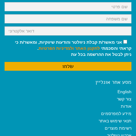
k
p
m
אני מאשר/ת קבלת ניוזלטר והודעות שיווקיות, ומאשר/ת כי
קראתי והסכמתי
לתקנון האתר
ולמדיניות הפרטיות
.
ניתן לבטל את ההרשמה בכל עת
מסע אחר אונליין
English
צור קשר
אודות
מידע למפרסמים
תנאי שימוש באתר
רשימת מוצרים
ארכיון ניוזלטר