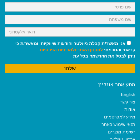
k
p
m
אני מאשר/ת קבלת ניוזלטר והודעות שיווקיות, ומאשר/ת כי
קראתי והסכמתי
לתקנון האתר
ולמדיניות הפרטיות
.
ניתן לבטל את ההרשמה בכל עת
מסע אחר אונליין
English
צור קשר
אודות
מידע למפרסמים
תנאי שימוש באתר
רשימת מוצרים
ארכיון ניוזלטר