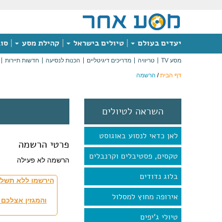
יעדים בעולם
טיולים בישראל
קהילת מסע
סוג
מסע TV
טריוויה
מדריכים דיגיטליים
הכנות לנסיעה
חדשות תיירות
דף הבית
/
הרשמה
השראה לטיולים
לאן כדאי לנסוע באוגוסט
פרטי הרשמה
טקסים, פסטיבלים וקרנבלים
הרשמה לא פעילה
בלוג נדודים
הירשמו ללא תשלו
אירופה מחוץ למסלול
והמגזין אצלכם 
טיולי ג'יפים