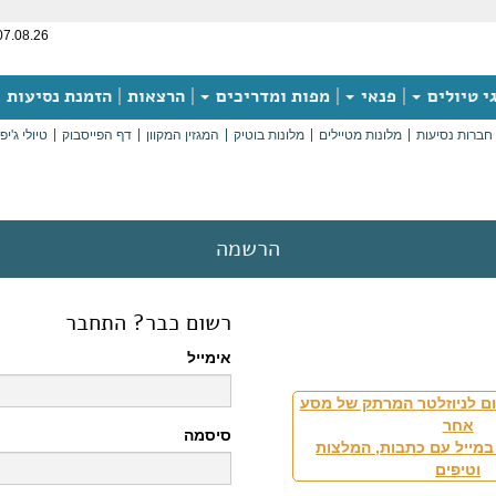
07.08.26
י טיולים
פנאי
מפות ומדריכים
הרצאות
הזמנת נסיעות
חברות נסיעות
מלונות מטיילים
מלונות בוטיק
המגזין המקוון
דף הפייסבוק
טיולי ג'יפ
הרשמה
רשום כבר? התחבר
אימייל
ם לניוזלטר המרתק של מסע
אחר
סיסמה
במייל עם כתבות, המלצות
וטיפים