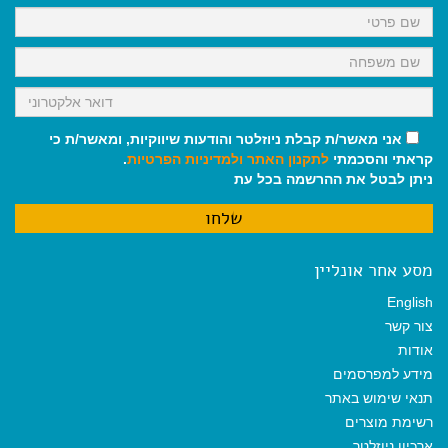
k
p
m
אני מאשר/ת קבלת ניוזלטר והודעות שיווקיות, ומאשר/ת כי
קראתי והסכמתי
לתקנון האתר
ולמדיניות הפרטיות
.
ניתן לבטל את ההרשמה בכל עת
מסע אחר אונליין
English
צור קשר
אודות
מידע למפרסמים
תנאי שימוש באתר
רשימת מוצרים
ארכיון ניוזלטר