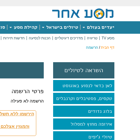
יעדים בעולם
טיולים בישראל
קהילת מסע
סוג
מסע TV
טריוויה
מדריכים דיגיטליים
הכנות לנסיעה
חדשות תיירות
דף הבית
/
הרשמה
השראה לטיולים
לאן כדאי לנסוע באוגוסט
פרטי הרשמה
טקסים, פסטיבלים וקרנבלים
הרשמה לא פעילה
בלוג נדודים
הירשמו ללא תשלו
אירופה מחוץ למסלול
והמגזין אצלכם 
טיולי ג'יפים