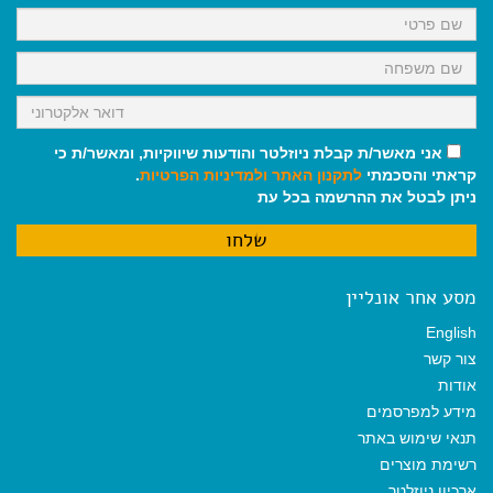
k
p
m
אני מאשר/ת קבלת ניוזלטר והודעות שיווקיות, ומאשר/ת כי
קראתי והסכמתי
לתקנון האתר
ולמדיניות הפרטיות
.
ניתן לבטל את ההרשמה בכל עת
מסע אחר אונליין
English
צור קשר
אודות
מידע למפרסמים
תנאי שימוש באתר
רשימת מוצרים
ארכיון ניוזלטר