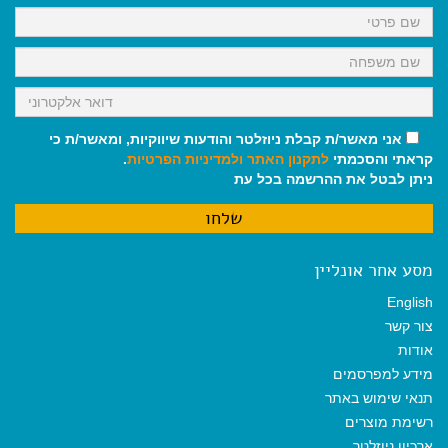
k
p
m
אני מאשר/ת קבלת ניוזלטר והודעות שיווקיות, ומאשר/ת כי
קראתי והסכמתי
לתקנון האתר
ולמדיניות הפרטיות
.
ניתן לבטל את ההרשמה בכל עת
מסע אחר אונליין
English
צור קשר
אודות
מידע למפרסמים
תנאי שימוש באתר
רשימת מוצרים
ארכיון ניוזלטר