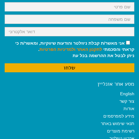
k
p
m
אני מאשר/ת קבלת ניוזלטר והודעות שיווקיות, ומאשר/ת כי
קראתי והסכמתי
לתקנון האתר
ולמדיניות הפרטיות
.
ניתן לבטל את ההרשמה בכל עת
מסע אחר אונליין
English
צור קשר
אודות
מידע למפרסמים
תנאי שימוש באתר
רשימת מוצרים
ארכיון ניוזלטר