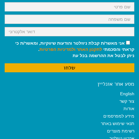
k
p
m
אני מאשר/ת קבלת ניוזלטר והודעות שיווקיות, ומאשר/ת כי
קראתי והסכמתי
לתקנון האתר
ולמדיניות הפרטיות
.
ניתן לבטל את ההרשמה בכל עת
מסע אחר אונליין
English
צור קשר
אודות
מידע למפרסמים
תנאי שימוש באתר
רשימת מוצרים
ארכיון ניוזלטר