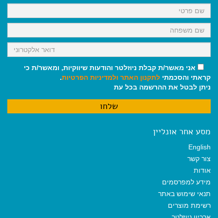
k
p
m
אני מאשר/ת קבלת ניוזלטר והודעות שיווקיות, ומאשר/ת כי
קראתי והסכמתי
לתקנון האתר
ולמדיניות הפרטיות
.
ניתן לבטל את ההרשמה בכל עת
מסע אחר אונליין
English
צור קשר
אודות
מידע למפרסמים
תנאי שימוש באתר
רשימת מוצרים
ארכיון ניוזלטר