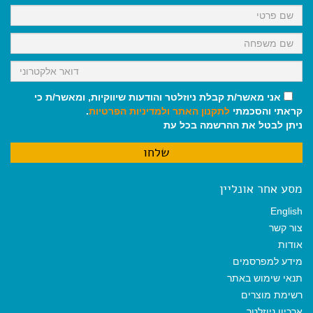
k
p
m
אני מאשר/ת קבלת ניוזלטר והודעות שיווקיות, ומאשר/ת כי
קראתי והסכמתי
לתקנון האתר
ולמדיניות הפרטיות
.
ניתן לבטל את ההרשמה בכל עת
מסע אחר אונליין
English
צור קשר
אודות
מידע למפרסמים
תנאי שימוש באתר
רשימת מוצרים
ארכיון ניוזלטר