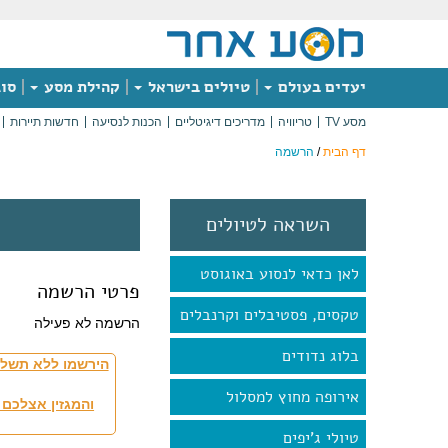
יעדים בעולם
טיולים בישראל
קהילת מסע
סוג
מסע TV
טריוויה
מדריכים דיגיטליים
הכנות לנסיעה
חדשות תיירות
דף הבית
/
הרשמה
השראה לטיולים
לאן כדאי לנסוע באוגוסט
פרטי הרשמה
טקסים, פסטיבלים וקרנבלים
הרשמה לא פעילה
בלוג נדודים
הירשמו ללא תשלו
אירופה מחוץ למסלול
והמגזין אצלכם 
טיולי ג'יפים