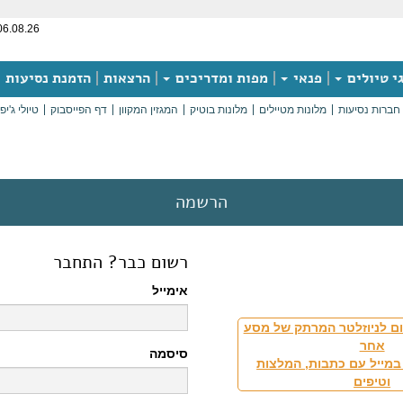
06.08.26
י טיולים
פנאי
מפות ומדריכים
הרצאות
הזמנת נסיעות
חברות נסיעות
מלונות מטיילים
מלונות בוטיק
המגזין המקוון
דף הפייסבוק
טיולי ג'יפ
הרשמה
רשום כבר? התחבר
אימייל
ם לניוזלטר המרתק של מסע
אחר
סיסמה
במייל עם כתבות, המלצות
וטיפים