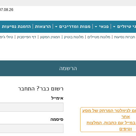
07.08.26
י טיולים
פנאי
מפות ומדריכים
הרצאות
הזמנת נסיעות
חברות נסיעות
מלונות מטיילים
מלונות בוטיק
המגזין המקוון
דף הפייסבוק
טיולי ג'יפ
הרשמה
רשום כבר? התחבר
אימייל
ם לניוזלטר המרתק של מסע
אחר
סיסמה
במייל עם כתבות, המלצות
וטיפים