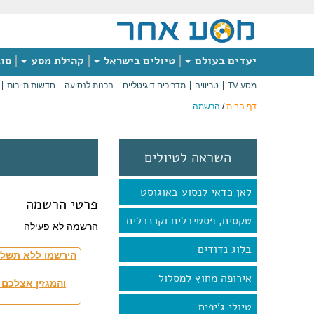
יעדים בעולם
טיולים בישראל
קהילת מסע
סוג
מסע TV
טריוויה
מדריכים דיגיטליים
הכנות לנסיעה
חדשות תיירות
דף הבית
/
הרשמה
השראה לטיולים
לאן כדאי לנסוע באוגוסט
פרטי הרשמה
טקסים, פסטיבלים וקרנבלים
הרשמה לא פעילה
בלוג נדודים
הירשמו ללא תשלו
אירופה מחוץ למסלול
והמגזין אצלכם 
טיולי ג'יפים